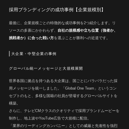
採用ブランディングの成功事例【企業規模別】
最後に、企業規模ごとの特徴的な成功事例を2つ紹介します。リ
ソースの多寡にかかわらず、
自社の規模感や立ち位置（強者か、
挑戦者か）に合った戦い方
を選ぶことが勝利への近道です。
大企業・中堅企業の事例
グローバル統一メッセージと大規模展開
世界各国に拠点を持つある大企業は、国ごとにバラバラだった採
用メッセージを統一しました。「Global One Team」というコン
セプトのもと、多様な国籍の社員が登場するグローバルサイトを
構築。
さらに、テレビCMクラスのクオリティで採用ブランドムービーを
制作し、地上波やYouTube広告で大規模に配信。
「業界のリーディングカンパニー」としての威厳と先進性を強烈