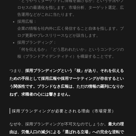
「どうやってターゲットに情報を届けるか」という手法やプ
ロセスの最適化を指します。市場分析、ターゲット選定、広
告運用などがこれに当たります。
採用広報：
企業の情報を社内外に広く発信すること自体を指します。ブ
ログ更新やプレスリリースなどが該当します。
採用ブランディング：
「何を伝えるか」「どう思われたいか」というコンテンツの
核（ブランドアイデンティティ）を構築することです。
つまり、
採用ブランディングという「核」があり、それを伝える
ための手段として採用広報や採用マーケティングが存在するとい
う関係性です。ブランドなき広報は、ただの情報の羅列になりか
ねず、求職者の心には響きません。
採用ブランディングが必要とされる理由（市場背景）
なぜ今、採用ブランディングが不可欠なのでしょうか。
最大の理
由は、労働人口の減少による「選ばれる立場」への完全な逆転で