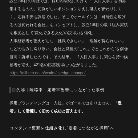
設立2年目の同社では、採用内製化に向けて「1人目人事」を初募
集するものの、前例がないポジションゆえに魅力が伝わりにく
く、応募不安も課題でした。そこでオールインは「可能性を広げ
るのは変われる会社」をコンセプトに、設立1年目の取り組み実績
を根拠として“変化できる文化”の説得力を強化。
人事経験者が抱えがちな「挑戦できない」「理解が得られない」
などの悩みに寄り添い、会社と職種の“これまでとこれから”を解像
度高く訴求したのです。その結果、「1人目人事」に関心を持つ候
補者が増え、421名の応募獲得につながりました。
https://allhero.co.jp/works/livedge_change/
目的④｜離職率・定着率改善につながった事例
採用ブランディングは「入社」がゴールではありません。
「定
着」して活躍して初めて成功と言えます。
コンテンツ更新を仕組み化し“定着につながる採用”へ