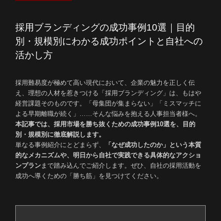
Company
会社概要
採用ブランディングの成功事例10選｜目的
Career
別・規模別にわかる成功ポイントと自社への
活かし方
採用情報
News
Career
採用難易度が極めて高い現代において、企業の魅力を正しく伝
え、理想の人材を惹きつける「採用ブランディング」は、もはや
ニュース
採用情報
経営課題そのものです。「母集団が集まらない」「ミスマッチに
Blog
Introduction
よる早期離職が続く」……そんな悩みを抱える人事担当者様へ。
本記事では、採用市場を勝ち抜くための成功事例10選を、目的
イントロダクション
ブログ
別・規模別に徹底解説します。
Heroes
単なる事例紹介にとどまらず、
「なぜ成功したのか」という本質
的なメカニズムや、明日から自社で実践できる具体的なアクショ
社員紹介
ンプラン
まで踏み込んでご紹介します。ぜひ、自社の採用活動を
成功へ導くための「勝ち筋」を見つけてください。
Story
お問い合わせ
資料ダウンロード
プロジェクトストーリー
Culture