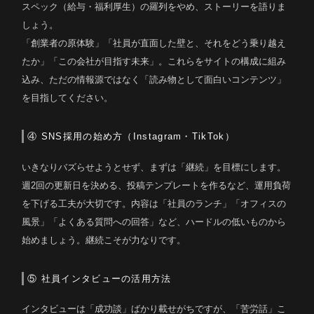
スペック（給与・福利厚生）の羅列をやめ、ストーリーを語りま
しょう。
「創業者の原体験」「社員が直面した壁と、それをどう乗り越え
たか」「この会社が目指す未来」。これらをサイトの構成に組み
込み、ただの情報源ではなく「読み物として面白いコンテンツ」
を目指してください。
④ SNS採用の始め方（Instagram・TikTok）
いきなりバズらせようとせず、まずは「継続」を目標にします。
週2回の更新日を決める、投稿テンプレートを作るなど、運用負荷
を下げる工夫が大切です。内容は「社員のランチ」「オフィスの
風景」「よくある質問への回答」など、ハードルの低いものから
始めましょう。継続こそが力なりです。
⑤ 社員インタビューの活用方法
インタビューは「成功談」ばかり載せがちですが、「苦労話」こ