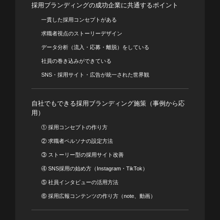
採用ブランディングの成功企業に共通するポイント
一貫した採用コンセプトがある
求職者視点のストーリーデザイン
データ分析（流入・応募・離脱）をしている
社員の巻き込みができている
SNS・採用サイト・広告が統一された世界観
自社でもできる採用ブランディング施策（事例から応
用）
① 採用コンセプトの作り方
② 求職者ペルソナの設定方法
③ ストーリー型の採用サイト改善
④ SNS採用の始め方（Instagram・TikTok）
⑤ 社員インタビューの活用方法
⑥ 採用広報コンテンツの作り方（note、動画）