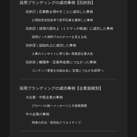
採用ブランディングの成功事例【目的別】
目的①｜応募数を増やすことに成功した事例
心理的安全性訴求で若手応募を獲得した事例
目的②｜採用の質向上（ミスマッチ軽減）に成功した事例
採用ピッチ資料でカルチャーを見える化
目的③｜認知向上に成功した事例
人事のインサイトに寄り添い母集団を最大化
目的④｜離職率・定着率改善につながった事例
コンテンツ更新を仕組み化し“定着につながる採用”へ
採用ブランディングの成功事例【企業規模別】
大企業・中堅企業の事例
グローバル統一メッセージと大規模展開
中小企業の事例
弱者の兵法「差別化クリエイティブ」