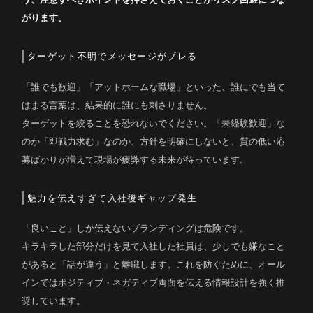
う、注意すべきポイントを押さえておくことがリスク回避につな
がります。
ターゲット不明でメッセージがブレる
「誰でも歓迎」「アットホームな職場」といった、誰にでも当て
はまる言葉は、結果的に誰にも刺さりません。
ターゲットを絞ることを恐れないでください。「未経験歓迎」な
のか「即戦力求む」なのか、方針を明確にしないと、質の低い応
募ばかりが増えて現場が疲弊する未来が待っています。
魅力を伝えすぎて入社後ギャップ発生
「良いこと」しか伝えないブランディングは危険です。
キラキラした部分だけを見て入社した社員は、少しでも嫌なこと
があると「話が違う」と離職します。これを防ぐために、オール
インではポジティブ・ネガティブ両面を伝える情報設計を強く推
奨しています。