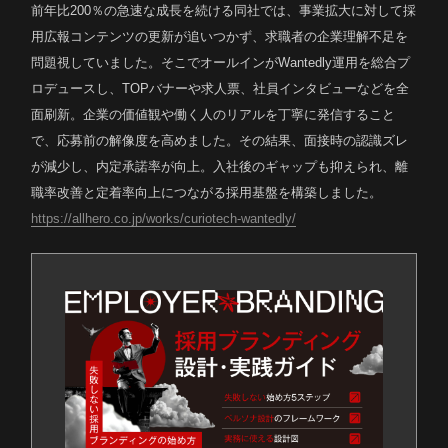
前年比200％の急速な成長を続ける同社では、事業拡大に対して採
用広報コンテンツの更新が追いつかず、求職者の企業理解不足を
問題視していました。そこでオールインがWantedly運用を総合プ
ロデュースし、TOPバナーや求人票、社員インタビューなどを全
面刷新。企業の価値観や働く人のリアルを丁寧に発信すること
で、応募前の解像度を高めました。その結果、面接時の認識ズレ
が減少し、内定承諾率が向上。入社後のギャップも抑えられ、離
職率改善と定着率向上につながる採用基盤を構築しました。
https://allhero.co.jp/works/curiotech-wantedly/