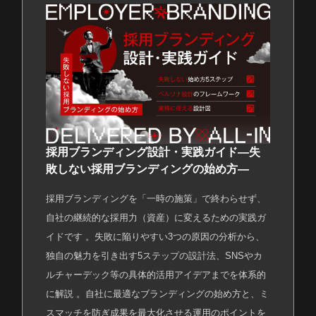
カルチャー
Job list
募集職種
Entry
エントリー
採用ブランディング設計・実践ガイド―失
敗しない採用ブランディングの始め方―
採用ブランディングを「一時の施策」で終わらせず、
自社の継続的な採用力（資産）に変えるための実践ガ
イドです 。失敗に陥りやすい3つの原因の分析から、
独自の魅力を引き出す5ステップの設計法、SNSやカ
ルチャーデック等の具体的活用アイデアまでを体系的
に解説 。自社に最適なブランディングの始め方と、ミ
スマッチを防ぎ成果を最大化させる運用のポイントを