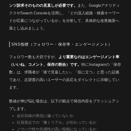
ンツ訴求そのものの見直しが必要です。
また、Googleアナリティ
クスやSearch Consoleを活用し、「どの流入経路・検索キーワー
ドが応募につながっているか」を分析して、具体的な改善施策へ
落とし込みましょう。
SNS指標（フォロワー・保存率・エンゲージメント）
フォロワー数も大切ですが、
より重要なのはエンゲージメント率
（いいね、コメント、保存の割合）です。
特にInstagramの「保存
数」は、求職者が「後で見返したい」「役に立つ」と思った証拠
であり、志望度の高いユーザーの反応をダイレクトに示唆してい
ます。
数値が伸び悩む場合は、以下の観点で発信内容をブラッシュアッ
プします。
会社目線の発信に偏っていないか
社員視点での「働くリアル」が伝わっているか
ノウハウ性や共感性の高い投稿になっているか