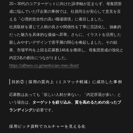
20～30代のコアターゲットに向けた訴求軸が定まらず、母集団形
成に悩んでいたIT企業の事例では、社員同士が安心して意見を言
える「心理的安全性の高い職場環境」に着目しました。
社員取材を通じて人柄の良さや関係性を丁寧に言語化し、抽象的
だった魅力を具体的な価値へ昇華。さらに、イラストを活用した
親しみやすいデザインで若手層の関心を喚起しました。その結
果、市場平均を上回る応募数146名を獲得し、母集団形成の強化と
内定2名の創出につながりました。
https://allhero.co.jp/works/arc-mec-illust/
目的②｜採用の質向上（ミスマッチ軽減）に成功した事例
応募数はあっても「欲しい人材が来ない」「内定辞退が多い」と
いう場合は、
ターゲットを絞り込み、質を高めるための尖ったブ
ランディング
が必要です。
採用ピッチ資料でカルチャーを見える化