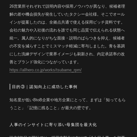
26営業所それぞれで説明内容や採用ノウハウが異なり、候補者理
解の差や機会損失が発生していたタクシー会社様。そこでオール
インが提案したのは、全拠点共通で使える採用ピッチ資料です。
会社の魅力や入社後の流れを誰でも同じ品質で伝えられる状態へ
統一。属人的になりがちな面接・説明のばらつきを抑え、候補者
の不安を減らすことでミスマッチ軽減に寄与しました。青を基調
にした洗練デザインで業界イメージも刷新され、内定承諾率の改
善とブランド強化につながっています。
https://allhero.co.jp/works/tsubame_rpm/
目的③｜認知向上に成功した事例
知名度が低いBtoB企業や地方企業にとって、まずは「知ってもら
うこと」「記憶に残ること」が最大の壁です。
人事のインサイトに寄り添い母集団を最大化