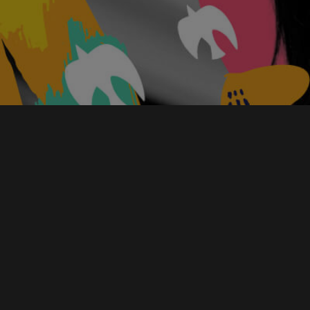
Company
Career
Career
News
Introduction
Blog
Heroes
Story
Culture
Job list
資料ダウンロード
Entry