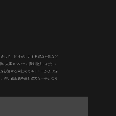
通して、同社が注力するSNS推進など
実際の人事メンバーに撮影協力いただい
戦を歓迎する同社のカルチャーがより深
Care
り、深い親近感を生む強力な一手となり
Intro
Hero