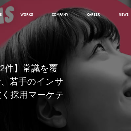
E
WORKS
COMPANY
CAREER
NEWS
INTRODUCTION
HEROES
STORY
22件】常識を覆
CULTURE
で、若手のインサ
JOB LIST
ENTRY
抜く採用マーケテ