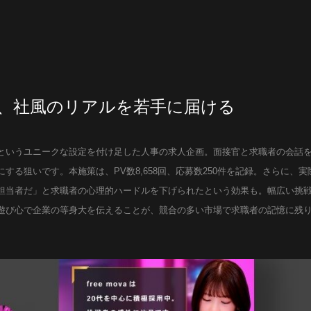
、社風のリアルを若手に届ける
というユニークな設定を付け足した人事の求人企画。面接官と求職者の会話を
する狙いです。本施策は、PV数8,658回、応募数250件を記録。さらに、
担当者だ」と求職者の心理的ハードルを下げられたという効果も。幅広い挑
遊び心で企業の等身大を伝えることが、競合の多い市場で求職者の記憶に残