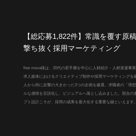
【総応募1,822件】常識を覆す
撃ち抜く採用マーケティング
free mova様は、20代の若手層を中心に人材紹介・人材派
求人媒体におけるクリエイティブ制作や採用マーケティングを
人から特に反響の大きかった3つの企画を厳選。求職者の「理
ルな感情を言語化し、ビジュアルへ落とし込みました。競合の
プト設計こそが、採用の成果を最大化する重要な鍵といえま