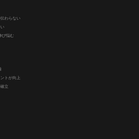
が伝わらない
ない
伸び悩む
録
メントが向上
を確立