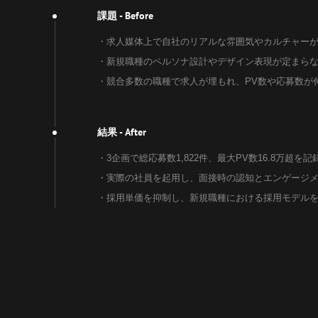
- Before
課題
・求人媒体上で自社のリアルな雰囲気やカルチャー
・新規職種のペルソナ設計やデザイン表現が定まら
・競合多数の職種で求人が埋もれ、PV数や応募数が
- After
結果
・3企画で総応募数1,822件、最大PV数16.8万超を記
・実際の社員を起用し、面接時の認知とエンゲージ
・採用単価を抑制し、新規職種における採用モデル
ト