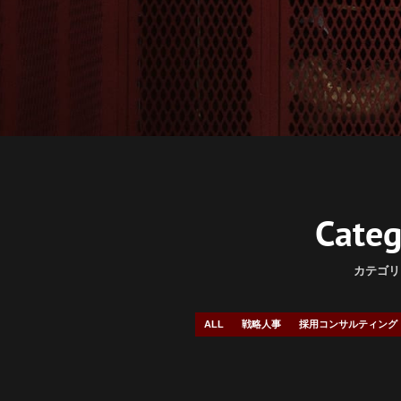
Company
Career
Career
News
Introduction
Blog
Heroes
Categ
Story
カテゴリ
Culture
ALL
戦略人事
採用コンサルティング
Job list
資料ダウンロード
Entry