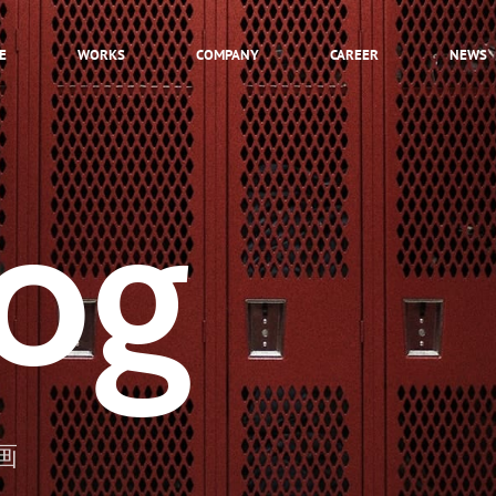
E
WORKS
COMPANY
CAREER
NEWS
INTRODUCTION
HEROES
og
STORY
CULTURE
JOB LIST
ENTRY
画