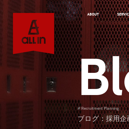
ABOUT
SERVIC
Bl
About
Service
Works
# Recruitment Planning
ブログ：採用企