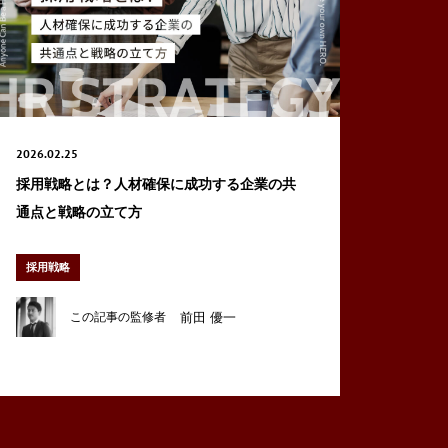
2026.02.25
採用戦略とは？人材確保に成功する企業の共
通点と戦略の立て方
Care
採用戦略
前田 優一
この記事の監修者
Intro
Hero