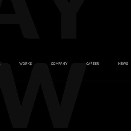
E
WORKS
COMPANY
CAREER
NEWS