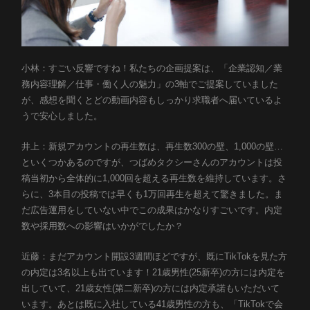
小林：すごい反響ですね！私たちの企画提案は、「企業認知／業
務内容理解／仕事・働く人の魅力」の3軸でご提案していました
が、感想を聞くとどの動画内容もしっかり求職者へ届いているよ
うで安心しました。
井上：新規アカウントの再生数は、再生数300の壁、1,000の壁…
といくつかあるのですが、つばめタクシーさんのアカウントは投
稿当初から全体的に1,000回を超える再生数を維持しています。さ
らに、3本目の投稿では早くも1万回再生を超えて驚きました。ま
だ広告運用をしていない中でこの成果はかなりすごいです。内定
数や採用数への影響はいかがでしたか？
近藤：まだアカウント開設3週間ほどですが、既にTikTokを見た方
の内定は3名以上も出ています！21歳男性(25新卒)の方には内定を
出していて、21歳女性(第二新卒)の方には内定承諾もいただいて
います。あとは既に入社している41歳男性の方も、「TikTokで会