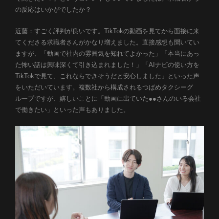
の反応はいかがでしたか？
近藤：すごく評判が良いです。TikTokの動画を見てから面接に来
てくださる求職者さんがかなり増えました。直接感想も聞いてい
ますが、「動画で社内の雰囲気を知れてよかった」「本当にあっ
た怖い話は興味深くて引き込まれました！」「AIナビの使い方を
TikTokで見て、これならできそうだと安心しました」といった声
をいただいています。複数社から構成されるつばめタクシーグ
ループですが、嬉しいことに「動画に出ていた●●さんのいる会社
で働きたい」といった声もありました。