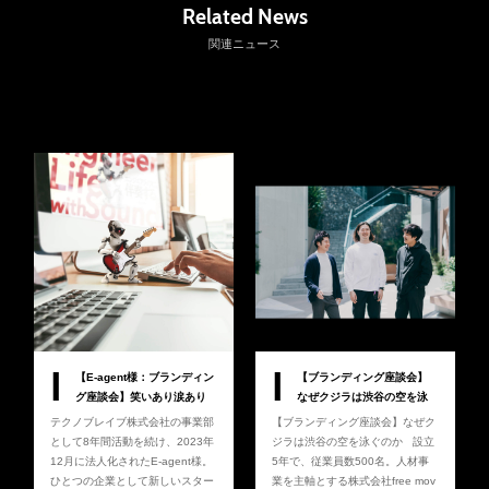
Related News
関連ニュース
I
I
【E-agent様：ブランディン
【ブランディング座談会】
グ座談会】笑いあり涙あり
なぜクジラは渋谷の空を泳
のプロジェクト秘話
ぐのか
テクノブレイブ株式会社の事業部
【ブランディング座談会】なぜク
として8年間活動を続け、2023年
ジラは渋谷の空を泳ぐのか 設立
12月に法人化されたE-agent様。
5年で、従業員数500名。人材事
ひとつの企業として新しいスター
業を主軸とする株式会社free mov