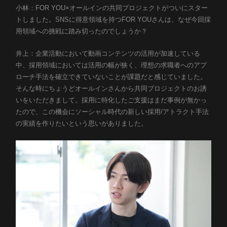
小林：FOR YOU×オールインの共同プロジェクトがついにスター
トしました。SNSに得意領域を持つFOR YOUさんは、なぜ今回採
用領域への挑戦に踏み切ったのでしょうか？
井上：企業活動において動画コンテンツの活用が加速している
中、採用領域においては活用の幅が狭く、理想の求職者へのアプ
ローチ手法を確立できていないことが課題だと感じていました。
そんな時にちょうどオールインさんから共同プロジェクトのお誘
いをいただきまして。採用に特化したご支援はまだ事例が無かっ
たので、この機会にソーシャル時代の新しい採用/アトラクト手法
の実績を作りたいという思いがありました。