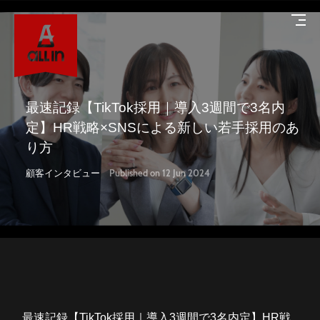
最速記録【TikTok採用｜導入3週間で3名内
定】HR戦略×SNSによる新しい若手採用のあ
り方
About
顧客インタビュー
Published on 12 Jun 2024
オールインについて
Service
サービス
Works
導入事例
最速記録【TikTok採用｜導入3週間で3名内定】HR戦