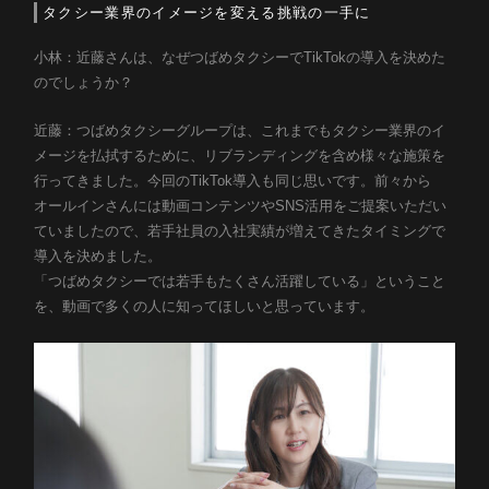
タクシー業界のイメージを変える挑戦の一手に
小林：近藤さんは、なぜつばめタクシーでTikTokの導入を決めた
のでしょうか？
近藤：つばめタクシーグループは、これまでもタクシー業界のイ
メージを払拭するために、リブランディングを含め様々な施策を
行ってきました。今回のTikTok導入も同じ思いです。前々から
オールインさんには動画コンテンツやSNS活用をご提案いただい
ていましたので、若手社員の入社実績が増えてきたタイミングで
導入を決めました。
「つばめタクシーでは若手もたくさん活躍している」ということ
を、動画で多くの人に知ってほしいと思っています。