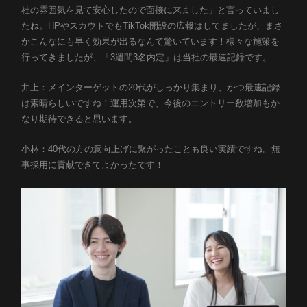
社の雰囲気を見て安心したので面接に来ました」と言っていまし
たね。HPやスカウトでもTikTok開設の広報はしてましたが、まさ
かこんなにも早く効果が出るなんて驚いています！様々な施策を
行ってきましたが、「3週間3名内定」は当社の最速記録です。
井上：メインターゲットの20代がしっかり集まり、かつ最速記録
は素晴らしいですね！運用次第で、今後のエントリー数増加もか
なり期待できると思います。
小林：40代の方の意向上げに繋がったことも良い実績ですね。無
事採用に貢献できてよかったです！