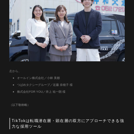
カルチャー
Job list
募集職種
Entry
エントリー
左から、
オールイン株式会社／小林 美都
つばめタクシーグループ／近藤 奈穂子 様
株式会社FOR YOU／井上 祐一朗 様
（以下敬称略）
TikTokは転職潜在層・顕在層の双方にアプローチできる強
力な採用ツール