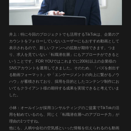
井上：特に今回のプロジェクトでも活用するTikTokは、企業のア
カウントをフォローしていないユーザーにもおすすめ動画として
表示されるので、新しいファンへの拡散が期待できます。つま
り、求人を見ていない「転職潜在層」にもアプローチができると
いうことです。FOR YOUではこれまでに200社以上の企業様の
SNSアカウントを運用してきました。そのため、「バズを創出す
る動画フォーマット」や「エンゲージメントの向上に繋がるノウ
ハウ」が蓄積されており、採用を目的としたコンテンツ制作にお
いてもクライアント様の期待する成果を実現できると考えていま
した。
小林：オールインが採用コンサルティングのご提案でTikTokの活
用を勧めているのも、同じく「転職潜在層へのアプローチ力」が
理由の1つですね。
他にも、人柄や会社の空気感といった情報を伝えられるのも動画