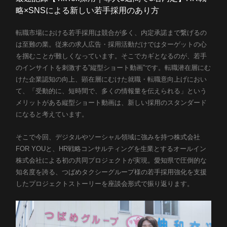
Company
略×SNSによる新しい若手採用のあり方
会社概要
転職市場における若手採用は競合が多く、内定承諾まで繋げるの
Career
は至難の業。従来の求人広告・採用活動だけではターゲットの心
を掴むことが難しくなっています。そこでカギとなるのが、若手
採用情報
のインサイトを刺激する”縦型ショート動画”です。転職潜在層にむ
News
Career
けた企業認知の向上、顕在層にむけた就職・転職意向上げにおい
て、「受動的に、短時間で、多くの情報量を伝えられる」という
ニュース
採用情報
メリットがある縦型ショート動画は、新しい採用のスタンダード
Blog
Introduction
になると考えています。
イントロダクション
ブログ
そこで今回、
デジタルやソーシャル
領域に強みを持つ株式会社
FOR YOUと、HR戦略コンサルティングを生業とするオールイン
Heroes
株式会社による初の共同プロジェクトが実現。愛知県で圧倒的な
社員紹介
知名度を誇る、つばめタクシーグループ様の若手採用強化を支援
したプロジェクトストーリーを座談会形式で振り返ります。
Story
お問い合わせ
資料ダウンロード
プロジェクトストーリー
Culture