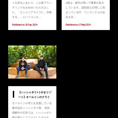
トを切るにあたり、この度ブラン
a様は、破竹の勢いで事業が拡大
ディングをお任せいただきまし
しています。認知度も日増しに高
た。「エンジニアライフに、伴奏
まっている中、ワンランク上の会
する。」というコンセ…
社を目…
Published on 18 Sep 2024
Published on 17 May 2024
I
【ハッシャダイ×うやまリゾ
ート】オールインのクライ
アント間で生まれるシナジ
オールインが求人を支援している
ー
株式会社ハッシャダイ様。 現在
掲載中の広告では、ハッシャダイ
様が新たにリリースしたマーケ