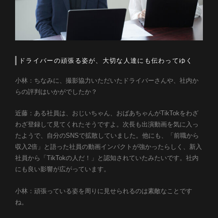
ドライバーの頑張る姿が、大切な人達にも伝わってゆく
小林：ちなみに、撮影協力いただいたドライバーさんや、社内か
らの評判はいかがでしたか？
近藤：ある社員は、おじいちゃん、おばあちゃんがTikTokをわざ
わざ登録して見てくれたそうですよ。次長も出演動画を気に入っ
たようで、自分のSNSで拡散していました。他にも、「前職から
収入2倍」と語った社員の動画インパクトが強かったらしく、新入
社員から「TikTokの人だ！」と認知されていたみたいです。社内
にも良い影響が広がっています。
小林：頑張っている姿を周りに見せられるのは素敵なことです
ね。