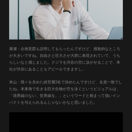
廣瀬：企画意図も説明してもらったんですけど、感覚的なところ
が大きいですね。自由さと壮大さが大胆に表現されていて、うち
らしいなと感じました。クジラを渋谷の空に泳がせることで、本
社が渋谷にあることもアピールできますし。
米山：我々を含めた経営層3名で決めたんですけど、全員一致でし
たね。本来海で生きる巨大生物が空を泳ぐというビジュアルは、
「境界線のない、世界線を。」というワードと相まって強いイン
パクトを与えられるんじゃないかなと思いました。