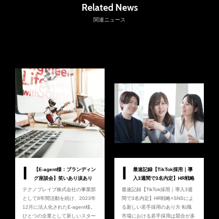
Related News
関連ニュース
I
I
【E-agent様：ブランディン
最速記録【TikTok採用｜導
グ座談会】笑いあり涙あり
入3週間で3名内定】HR戦略
のプロジェクト秘話
×SNSによる新しい若手採用
テクノブレイブ株式会社の事業部
最速記録【TikTok採用｜導入3週
のあり方
として8年間活動を続け、2023年
間で3名内定】HR戦略×SNSによ
12月に法人化されたE-agent様。
る新しい若手採用のあり方 転職
ひとつの企業として新しいスター
市場における若手採用は競合が多