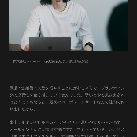
（株式会社free mova 代表取締役社長／廣瀬 暁己様）
廣瀬：創業後は人数を増やすことにがむしゃらで、ブランディン
グの必要性を全く感じていませんでした。勢いとやる気さえあれ
ばどうにでもなると。最初のコーポレートサイトなんて社内で作
りましたから。
米山：まずは会社をデカくしたいという思いが大きかったので、
オールインさんには採用支援に注力してもらっていました。当時
は本厚木にオフィスがあり、立地的に集客は難しいと考えていた