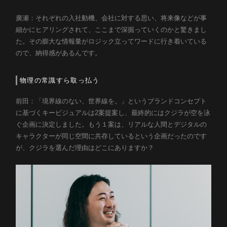
廣瀬：それぞれの入社動機、会社に対する思い、将来像などが事
細かにヒアリングされて、ここまで深掘っていくのかと驚きまし
た。その膨大な情報量がロジック立ってワードに行き着いている
ので、納得感があるんです。
物理の常識すら取っ払う
前田：「境界線のない、世界線を。」というブランドコンセプト
に基づくキービジュアルは2案提案し、最終的にはクジラが空を泳
ぐ企画に決定しました。もう１案は、リアルな人間とデジタルの
キャラクターが同じ空間に共存しているという企画だったのです
が、クジラを選んだ理由はどこにありますか？