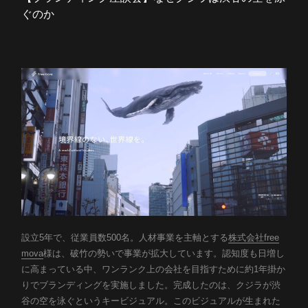
Company
ぐのか
会社概要
Career
採用情報
News
Career
ニュース
採用情報
Blog
Introduction
イントロダクション
ブログ
Heroes
社員紹介
設立5年で、従業員数500名。人材事業を主軸とする
株式会社free
Story
mova
様は、破竹の勢いで事業が拡大しています。認知度も日増し
お問い合わせ
資料ダウンロード
に高まっている中、ワンランク上の会社を目指すために約1年掛か
プロジェクトストーリー
りでブランディングを実施しました。完成したのは、クジラが渋
Culture
谷の空を泳ぐというキービジュアル。このビジュアルが生まれた