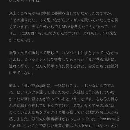
嬉しかったですね。
米山：こちらからは事前に要望を出していなかったのですが、
「その通りだな」って思いながらプレゼンを聞いていたことを覚
えています。実は自分たちでもMVVを考えたことがあって、バ
リューは100個くらい出てきたんですけど、どれもしっくり来な
かったんです。
廣瀬：文章の羅列って感じで、コンパクトにまとまっていなかっ
たよね。ミッションとして提案してもらった「まだ見ぬ場所に、
連れて行く。」なんて簡単そうに見えるけど、自分たちでは絶対
に出てこない。
前田：「まだ見ぬ場所に、一緒に行こう。」じゃないんですよ
ね。ヒアリングを通して感じたのが、入社前に予想もしていな
かった未来に皆さんが立っているということです。もちろん皆さ
んの意思も介在しているんですけど、勇気がなくてその場に留
まっている人たちをグイグイと引っ張っていく漢気をお二人から
感じました。取引先の担当者様がおっしゃっていた「free movaさ
んと取引したことで新しい事業が創出されるかもしれない」とい