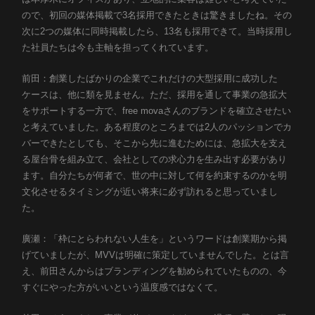
ので、初回の媒体掲載で3名採用できたときは驚きましたね。その
次に2つの媒体に同時掲載したら、13名も採用できて。当時採用し
た社員たちは今も主軸を担ってくれています。
前田：創業したばかりの企業でこれだけの大型採用に成功した
ケースは、他に類を見ません。ただ、採用を通して事業の急拡大
をサポートする一方で、free movaさんのブランドを確立させたい
と考えていました。ある程度のところまでは2人のパッションでカ
バーできたとしても、そこから先に進むためには、急拡大を支え
る屋台骨を組み立て、会社としての求心力を生み出す必要があり
ます。自分たちが何者で、世の中に対して何を約束するのかを明
文化させるタイミングが近い将来に必ず訪れると思っていまし
た。
廣瀬：「枠にとらわれない人生を」というワードは創業期から掲
げていましたが、MVVは明確に策定していませんでした。とは言
え、前田さんからはブランディングを勧められていたものの、今
すぐにやった方がいいという温度感ではなくて。