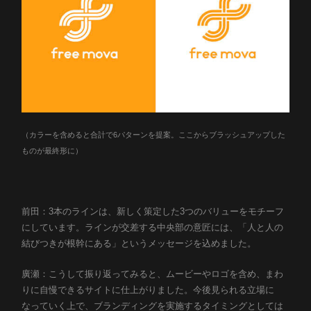
（カラーを含めると合計で6パターンを提案。ここからブラッシュアップした
ものが最終形に）
前田：3本のラインは、新しく策定した3つのバリューをモチーフ
にしています。ラインが交差する中央部の意匠には、「人と人の
結びつきが根幹にある」というメッセージを込めました。
廣瀬：こうして振り返ってみると、ムービーやロゴを含め、まわ
りに自慢できるサイトに仕上がりました。今後見られる立場に
なっていく上で、ブランディングを実施するタイミングとしては