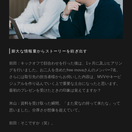
膨大な情報量からストーリーを紡ぎ出す
前田：キックオフで顔合わせを行った後は、1ヶ月に及ぶヒアリン
グを行いました。お二人を含めたfree movaさんのメンバー7名、
さらには取引先の担当者様からお伺いした内容は、MVVやキービ
ジュアルを作り込んでいく上で重要な土台になったと思います。
最初のプレゼンを受けたときの印象は覚えてますか？
米山：資料を受け取った瞬間、「また変なの持って来たな」って
思いました。分厚さが想像を超えていて。
前田：そこですか（笑）。