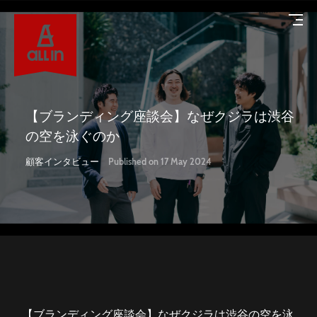
【ブランディング座談会】なぜクジラは渋谷
の空を泳ぐのか
About
顧客インタビュー
Published on 17 May 2024
オールインについて
Service
サービス
Works
導入事例
【ブランディング座談会】なぜクジラは渋谷の空を泳