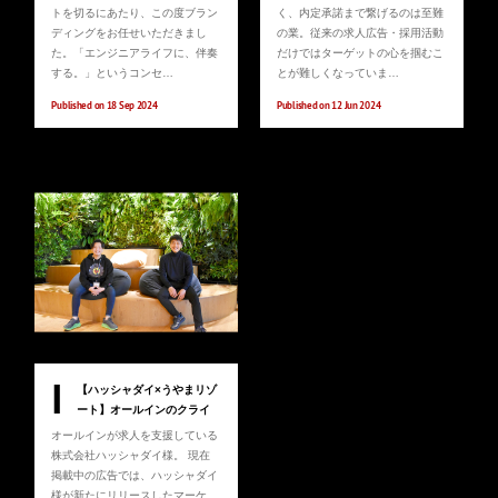
トを切るにあたり、この度ブラン
く、内定承諾まで繋げるのは至難
ディングをお任せいただきまし
の業。従来の求人広告・採用活動
た。「エンジニアライフに、伴奏
だけではターゲットの心を掴むこ
する。」というコンセ…
とが難しくなっていま…
Published on 18 Sep 2024
Published on 12 Jun 2024
I
【ハッシャダイ×うやまリゾ
ート】オールインのクライ
アント間で生まれるシナジ
オールインが求人を支援している
ー
株式会社ハッシャダイ様。 現在
掲載中の広告では、ハッシャダイ
様が新たにリリースしたマーケ