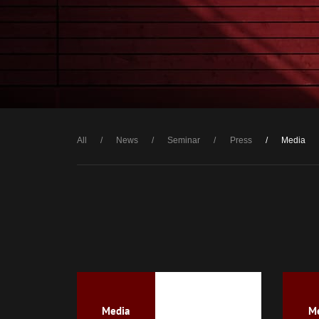
Company
Career
Career
News
Introduction
All
News
Seminar
Press
Media
Blog
Heroes
Story
Culture
Job list
資料ダウンロード
Entry
Media
M