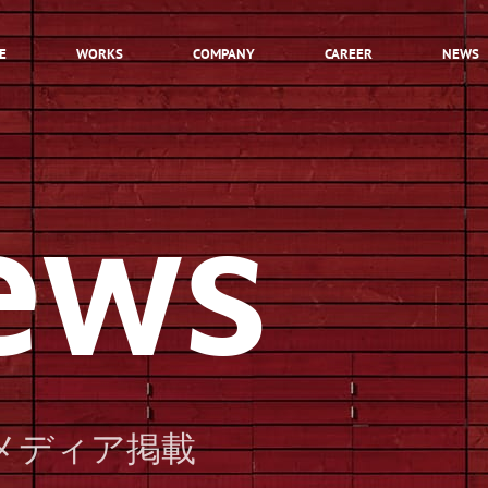
E
WORKS
COMPANY
CAREER
NEWS
INTRODUCTION
ews
HEROES
STORY
CULTURE
JOB LIST
ENTRY
メディア掲載