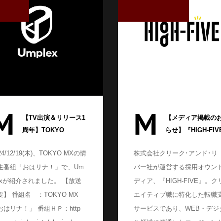
M
M
【TV出演＆リリース1
【メディア掲載の
周年】TOKYO
らせ】『HIGH-FIV
MX「おはリナ！」に
キャリアマガジン
24/12/19(木)、TOKYO MXの情
株式会社クリーク･アンド･リ
てUmplexが紹介され
で、オールインの
生番組「おはリナ！」で、Um
バー社が運営する採用オウン
ました。
インタビュー記事
開されました！
lexが紹介されました。 【放送
ディア、『HIGH-FIVE』。ク
要】 番組名 ：TOKYO MX
エイティブ職に特化した転職
おはリナ！」 番組ＨＰ：http
サービスであり、WEB・デジ