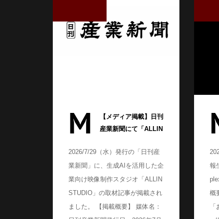
M
【メディア掲載】日刊
産業新聞にて「ALLIN
STUDIO」が紹介され
2026/7/29（水）発行の「日刊産
20
ました
業新聞」に、生成AIを活用した企
報
業向け映像制作スタジオ「ALLIN
p
STUDIO」の取材記事が掲載され
概
ました。 【掲載概要】 媒体名：
「