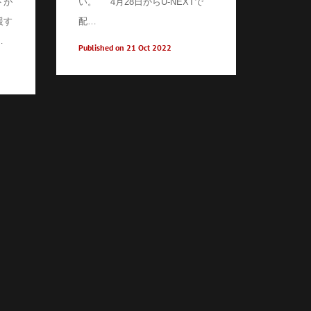
トが
い。 4月28日からU-NEXTで
援す
配…
…
Published on 21 Oct 2022
Care
Intro
Hero
Stor
Cultu