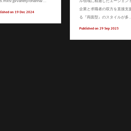
/s.mxtv.jp/variety/oharina/…
ル領域に精通したエージェン
企業と求職者の双方を直接支
lished on 19 Dec 2024
る『両面型』のスタイルが多
Published on 29 Sep 2023