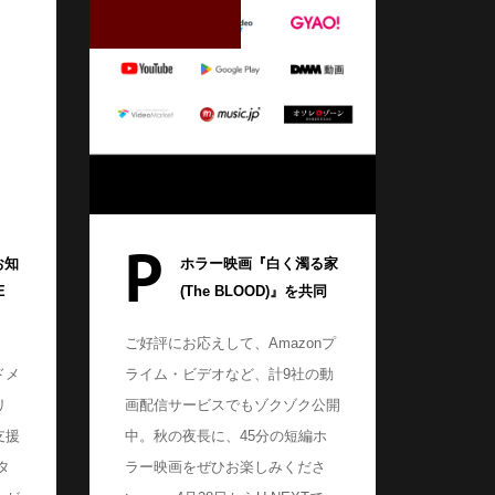
P
お知
ホラー映画『白く濁る家
E
(The BLOOD)』を共同
』
プロデュース。4月28日
ご好評にお応えして、Amazonプ
企業
にU-NEXTで配信開始
ドメ
ライム・ビデオなど、計9社の動
が公
リ
画配信サービスでもゾクゾク公開
支援
中。秋の夜長に、45分の短編ホ
タ
ラー映画をぜひお楽しみくださ