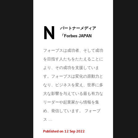
N
パートナーメディア
「Forbes JAPAN
CAREER(リンタイズ株
フォーブスは成功者、そして成功
式会社)」で、つばめタ
を目指す人たちをたたえることに
クシー大和グループが
紹介されました！
より、その成功を支援していま
す。フォーブスは変化の原動力と
なり、ビジネスを変え、世界に多
大な影響を与えている最も有力な
リーダーや起業家から情報を集
め、発信しています。 フォーブ
ス …
Published on 12 Sep 2022