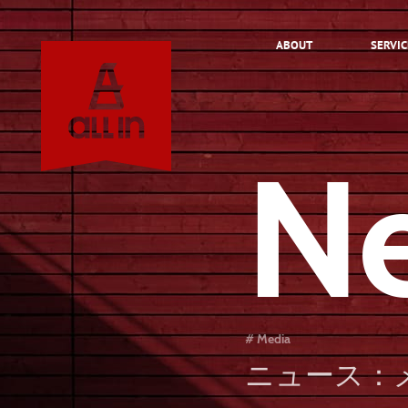
ABOUT
SERVIC
N
About
Service
# Media
Works
ニュース：