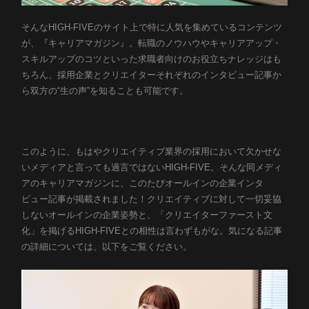
カルチャー
そんなHIGH-FIVEのサイト上で特に人気を集めているコンテンツ
Job list
が、『キャリアマガジン』。転職のノウハウやキャリアアップ・
スキルアップのコツといった求職者向けのお役立ちナレッジはも
募集職種
ちろん、採用企業とクリエイターそれぞれのインタビュー記事か
Entry
ら双方の“生の声”を知ることも可能です。
エントリー
このように、もはやクリエイティブ業界の採用において欠かせな
いメディアと言っても過言ではないHIGH-FIVE。そんな同メディ
アのキャリアマガジンに、このたびオールインの企業インタ
ビュー記事が掲載されました！クリエイティブに対して一切妥協
しないオールインの企業姿勢と、「クリエイターファースト文
化」を掲げるHIGH-FIVEとの相性は言わずもがな。気になる記事
の詳細については、以下をご覧ください。