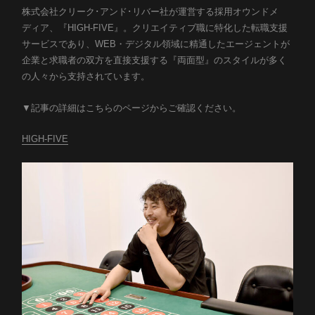
Company
株式会社クリーク･アンド･リバー社が運営する採用オウンドメ
ディア、『HIGH-FIVE』。クリエイティブ職に特化した転職支援
会社概要
サービスであり、WEB・デジタル領域に精通したエージェントが
Career
企業と求職者の双方を直接支援する『両面型』のスタイルが多く
の人々から支持されています。
採用情報
News
▼記事の詳細はこちらのページからご確認ください。
Career
ニュース
採用情報
HIGH-FIVE
Blog
Introduction
イントロダクション
ブログ
Heroes
社員紹介
Story
お問い合わせ
資料ダウンロード
プロジェクトストーリー
Culture