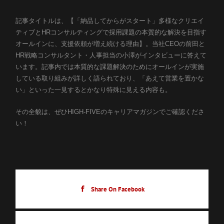
記事タイトルは、【「納品してからがスタート」多様なクリエイ
ティブとHRコンサルティングで採用課題の本質的な解決を目指す
オールインに、支援依頼が増え続ける理由】。当社CEOの前田と
HR戦略コンサルタント・人事担当の小澤がインタビューに答えて
います。記事内では本質的な課題解決のためにオールインが実施
している取り組みが詳しく語られており、「あえて営業を置かな
い」といった一見するとかなり特殊に見える内容も。
その全貌は、ぜひHIGH-FIVEのキャリアマガジンでご確認くださ
い！
Share On Facebook