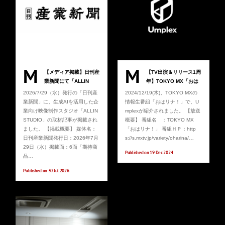
M
M
【メディア掲載】日刊産
【TV出演＆リリース1周
業新聞にて「ALLIN
年】TOKYO MX「おは
STUDIO」が紹介されま
リナ！」にてUmplexが
2026/7/29（水）発行の「日刊産
2024/12/19(木)、TOKYO MXの
した
紹介されました。
業新聞」に、生成AIを活用した企
情報生番組「おはリナ！」で、U
業向け映像制作スタジオ「ALLIN
mplexが紹介されました。 【放送
STUDIO」の取材記事が掲載され
概要】 番組名 ：TOKYO MX
ました。 【掲載概要】 媒体名：
「おはリナ！」 番組ＨＰ：http
日刊産業新聞発行日：2026年7月
s://s.mxtv.jp/variety/oharina/…
29日（水）掲載面：6面「期待商
Published on 19 Dec 2024
品…
Published on 30 Jul 2026