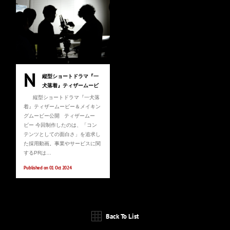
N
縦型ショートドラマ『一
犬落着』ティザームービ
ー＆メイキングムービー
縦型ショートドラマ『一犬落
公開
着』ティザームービー＆メイキン
グムービー公開 ティザームー
ビー 今回制作したのは、「コン
テンツとしての面白さ」を追求し
た採用動画。事業やサービスに関
するPRは…
Published on 01 Oct 2024
Back To List