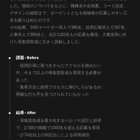
した。独自のノウハウをもとに、職種名や企画案、コード設定、
デザインの細部まで、ターゲットとなる候補者が応募しやすい工
夫を散りばめたのです。
その結果、SNSマーケター求人で386名、採用広報求人で397名、
人事求人で399名と、合計1182名もの応募を獲得。大量採用に向
けた母集団形成に大きく貢献しました。
- Before
課題
・採用計画に基づきさらにアクセルを踏みたい
中、今まで以上の母集団形成を実現する必要が
あった
・集客方法と採用プロセスに伸びしろがあるが、
明確な打ち手を見つけられていなかった
- After
結果
・母集団形成を最大化するペルソナ設計と訴求
で、計3回の掲載で1000名を超える応募を実現
・計74名以上の内定出しによる採用成功