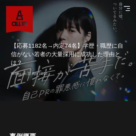
【応募1182名→内定74名】学歴・職歴に自
信がない若者の大量採用に成功した理由と
は？
About
Works on 21 Apr 2025
オールインについて
Service
サービス
Works
導入事例