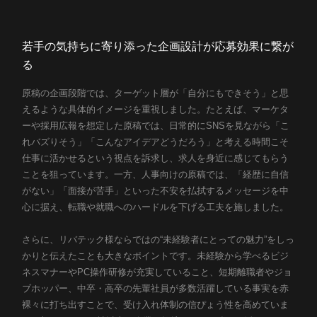
若手の気持ちに寄り添った企画設計が応募効果に繋が
る
原稿の企画段階では、ターゲット層が「自分にもできそう」と思
えるような具体的イメージを重視しました。たとえば、マーケタ
ーや採用広報を想定した原稿では、日常的にSNSを見ながら「こ
れバズりそう」「こんなアイデアどうだろう」と考える時間こそ
仕事に活かせるという視点を訴求し、求人を身近に感じてもらう
ことを狙っています。一方、人事向けの原稿では、「経歴に自信
がない」「面接が苦手」といった不安を払拭するメッセージを中
心に据え、転職や就職へのハードルを下げる工夫を施しました。
さらに、リバテック様ならではの“未経験者にとっての魅力”をしっ
かりと伝えたことも大きなポイントです。未経験から学べるビジ
ネスマナーやPC操作研修が充実していること、短期離職者やジョ
ブホッパー、中卒・高卒の先輩社員が多数活躍している事実を赤
裸々に打ち出すことで、受け入れ体制の信ぴょう性を高めていま