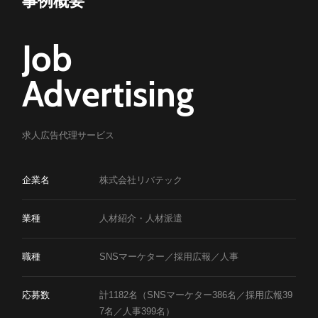
Company
事例概要
会社概要
Job
Career
Advertising
採用情報
News
Career
求人広告代理サービス
ニュース
採用情報
Blog
Introduction
企業名
株式会社リバテック
イントロダクション
ブログ
Heroes
業種
人材紹介・人材派遣
社員紹介
職種
SNSマーケター／採用広報／人事
Story
お問い合わせ
資料ダウンロード
プロジェクトストーリー
応募数
計1182名（SNSマーケター386名／採用広報39
Culture
7名／人事399名）