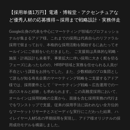
カルチャー
【採用単価1万円】電通・博報堂・アクセンチュアな
Job list
ど優秀人材の応募獲得～採用まで戦略設計・実務伴走
募集職種
Google出身の代表を中心にマーケティング領域のプロフェッショ
Entry
ナルが集まるアドア様。これまでの採用は代表自らのリファラル
採用で留まっており、本格的な採用活動を開始するにあたってオ
エントリー
ールインにご依頼をいただきました。 ご支援前は具体的な戦略・
施策・計画設計も未着手。事業拡大に伴い採用に大きく舵を切る
フェーズにあったものの、HRBP領域と実務を任せられる人員が
不在という課題をお持ちでした。また、少数精鋭のプロ集団とし
て誰もが知る有名企業のマーケティング戦略をご支援するアドア
様では、採用要件として「マーケティング戦略～広告運用での一
流のスキルと経験」も求められます。 この高難度採用において、
オールインは採用戦略の立案から、面接を含む採用実務の代行ま
でをワンストップで支援。従来の採用手法に囚われない全方位的
なマーケットリサーチとスピーディな実行にこだわった結果、ハ
イレイヤー人材5名の早期採用を実現し、アドア様オリジナルの採
用成功モデルを構築しました。