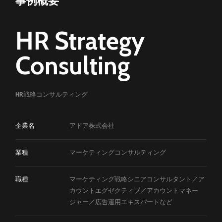
Company
事例概要
会社概要
HR Strategy
Career
Consulting
採用情報
News
Career
HR戦略コンサルティング
ニュース
採用情報
Blog
Introduction
企業名
アドア株式会社
イントロダクション
ブログ
Heroes
業種
マーケティングコンサルティング
社員紹介
職種
マーケティング戦略シニアコンサルタント／ア
Story
お問い合わせ
資料ダウンロード
カウントエグゼクティブ／アカウントマネー
プロジェクトストーリー
ジャー／広告運用エキスパートなど
Culture