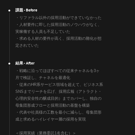
- Before
課題
・リファラル以外の採用活動ができていなかった
・人材要件に即した採用活動のノウハウがなく、
実稼働する人員も不足していた
・求める人材の要件が高く、採用活動の難化が想
定されていた
- After
結果
・戦略に沿ってほぼすべての従来チャネルを3ヶ
月で検証し、チャネルを最適化
・従来のHR系サービス領域を超えて、ビジネス系
SNSまでリーチを広げ、採用広報（アトラクト・
心理的安全性の醸成目的）までカバーし、独自の
母集団形成フローと採用活動の基盤を構築
・代表や社員様の工数を最小に減らし、母集団形
成と求めるハイレイヤー層の採用を実現
＜採用実績（業務委託1名含む）＞