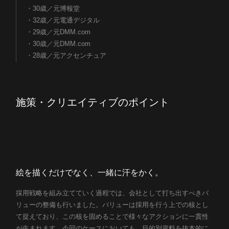
・30歳／元博報堂
・32歳／元電通デジタル
・29歳／元DMM.com
・30歳／元DMM.com
・28歳／元アクセンチュア
施策・クリエイティブのポイント
絵を描くだけでなく、一緒に汗をかく。
採用戦略を組み立てていく過程では、会社として打ち出すべきバ
リューの整備も行いました。バリューは採用を行う上での核とし
て捉えており、この核を固めることで様々なアクションに一貫性
が生まれます。今回のケースにおいても、目的別資料を抜本的に