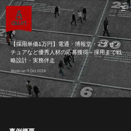
【採用単価1万円】電通・博報堂・アクセン
チュアなど優秀人材の応募獲得～採用まで戦
略設計・実務伴走
About
Works on 11 Oct 2024
オールインについて
Service
サービス
Works
導入事例