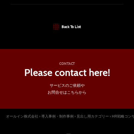
Back To List
CONTACT
Please contact here!
サービスのご依頼や
お問合せはこちらから
オールイン株式会社
›
導入事例・制作事例
›
見出し用カテゴリー
›
HR戦略コン