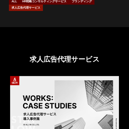
Company
ALL
HR戦略コンサルティングサービス
ブランディング
求人広告代理サービス
会社概要
Career
採用情報
News
Career
ニュース
採用情報
求人広告代理サービス
Blog
Introduction
イントロダクション
ブログ
Heroes
社員紹介
Story
お問い合わせ
資料ダウンロード
プロジェクトストーリー
Culture