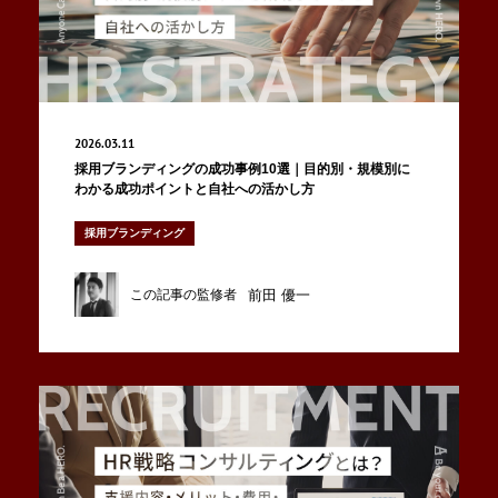
カルチャー
Job list
募集職種
Entry
2026.03.11
採用ブランディングの成功事例10選｜目的別・規模別に
エントリー
わかる成功ポイントと自社への活かし方
採用ブランディング
前田 優一
この記事の監修者