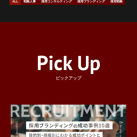
Company
ALL
戦略人事
採用コンサルティング
採用ブランディング
採用戦略
会社概要
Career
採用情報
News
Career
Pick Up
ニュース
採用情報
Blog
Introduction
ピックアップ
イントロダクション
ブログ
Heroes
社員紹介
Story
お問い合わせ
資料ダウンロード
プロジェクトストーリー
Culture